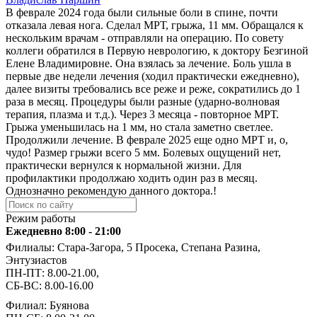
В феврале 2024 года были сильные боли в спине, почти
отказала левая нога. Сделал МРТ, грыжа, 11 мм. Обращался к
нескольким врачам - отправляли на операцию. По совету
коллеги обратился в Первую неврологию, к доктору Безгиной
Елене Владимировне. Она взялась за лечение. Боль ушла в
первые две недели лечения (ходил практически ежедневно),
далее визиты требовались все реже и реже, сократились до 1
раза в месяц. Процедуры были разные (ударно-волновая
терапия, плазма и т.д.). Через 3 месяца - повторное МРТ.
Грыжа уменьшилась на 1 мм, но стала заметно светлее.
Продолжили лечение. В феврале 2025 еще одно МРТ и, о,
чудо! Размер грыжи всего 5 мм. Болевых ощущений нет,
практически вернулся к нормальной жизни. Для
профилактики продолжаю ходить один раз в месяц.
Однозначно рекомендую данного доктора.!
Режим работы
Ежедневно 8:00 - 21:00
Филиалы: Стара-Загора, 5 Просека, Степана Разина,
Энтузиастов
ПН-ПТ: 8.00-21.00,
СБ-ВС: 8.00-16.00
Филиал: Буянова