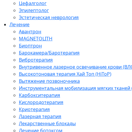
Цефалголог
Эпилептолог
Эстетическая неврология
Лечение
Авантрон
MAGNETOLITH
Биоптрон
Барокамера/Баротерапия
Вибротерапия
Внутривенное лазерное освечивание крови (ВЛ
Высокотоновая терапия Хай Топ (HiToP)
Вытяжение позвоночника
Инструментальная мобилизация мягких тканей
Карбокситерапия
Кислородотерапия
Криотерапия
Лазерная терапия
Лекарственные блокады
Лечение ботоксом