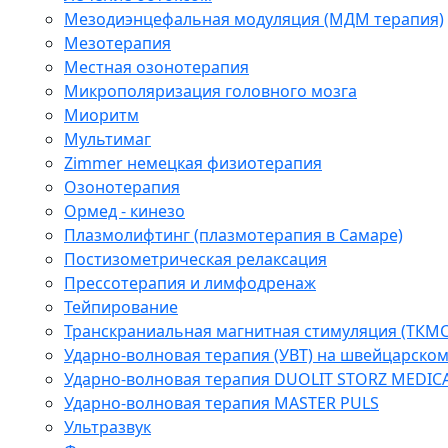
Мезодиэнцефальная модуляция (МДМ терапия)
Мезотерапия
Местная озонотерапия
Микрополяризация головного мозга
Миоритм
Мультимаг
Zimmer немецкая физиотерапия
Озонотерапия
Ормед - кинезо
Плазмолифтинг (плазмотерапия в Самаре)
Постизометрическая релаксация
Прессотерапия и лимфодренаж
Тейпирование
Транскраниальная магнитная стимуляция (ТКМС
Ударно-волновая терапия (УВТ) на швейцарско
Ударно-волновая терапия DUOLIT STORZ MEDIC
Ударно-волновая терапия MASTER PULS
Ультразвук