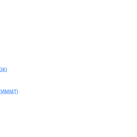
ОК)
 (ИММТ)