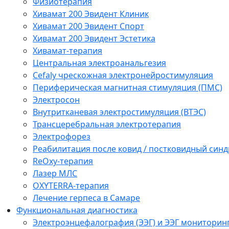
Физиотерапия
Хивамат 200 Эвидент Клиник
Хивамат 200 Эвидент Спорт
Хивамат 200 Эвидент Эстетика
Хивамат-терапия
Центральная электроанальгезия
Cefaly чреcкожная электронейростимуляция
Периферическая магнитная стимуляция (ПМС)
Электросон
Внутритканевая электростимуляция (ВТЭС)
Трансцеребральная электротерапия
Электрофорез
Реабилитация после ковид / постковидный синд
ReOxy-терапия
Лазер МЛС
OXYTERRA-терапия
Лечение герпеса в Самаре
Функциональная диагностика
Электроэнцефалография (ЭЭГ) и ЭЭГ мониторин