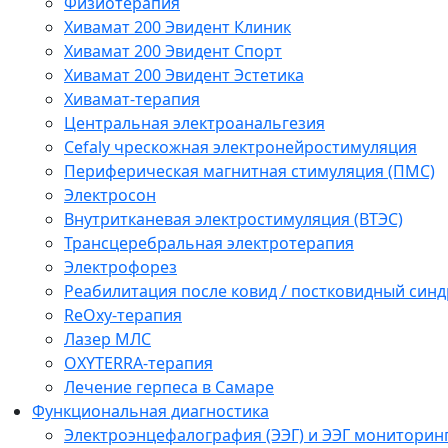
Физиотерапия
Хивамат 200 Эвидент Клиник
Хивамат 200 Эвидент Спорт
Хивамат 200 Эвидент Эстетика
Хивамат-терапия
Центральная электроанальгезия
Cefaly чреcкожная электронейростимуляция
Периферическая магнитная стимуляция (ПМС)
Электросон
Внутритканевая электростимуляция (ВТЭС)
Трансцеребральная электротерапия
Электрофорез
Реабилитация после ковид / постковидный синд
ReOxy-терапия
Лазер МЛС
OXYTERRA-терапия
Лечение герпеса в Самаре
Функциональная диагностика
Электроэнцефалография (ЭЭГ) и ЭЭГ мониторин