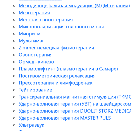
Мезодиэнцефальная модуляция (МДМ терапия)
Мезотерапия
Местная озонотерапия
Микрополяризация головного мозга
Миоритм
Мультимаг
Zimmer немецкая физиотерапия
Озонотерапия
Ормед - кинезо
Плазмолифтинг (плазмотерапия в Самаре)
Постизометрическая релаксация
Прессотерапия и лимфодренаж
Тейпирование
Транскраниальная магнитная стимуляция (ТКМС
Ударно-волновая терапия (УВТ) на швейцарско
Ударно-волновая терапия DUOLIT STORZ MEDIC
Ударно-волновая терапия MASTER PULS
Ультразвук