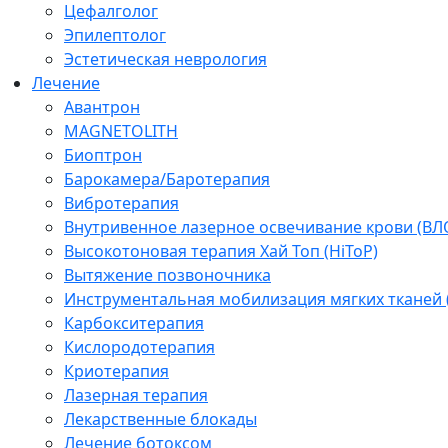
Цефалголог
Эпилептолог
Эстетическая неврология
Лечение
Авантрон
MAGNETOLITH
Биоптрон
Барокамера/Баротерапия
Вибротерапия
Внутривенное лазерное освечивание крови (ВЛ
Высокотоновая терапия Хай Топ (HiToP)
Вытяжение позвоночника
Инструментальная мобилизация мягких тканей
Карбокситерапия
Кислородотерапия
Криотерапия
Лазерная терапия
Лекарственные блокады
Лечение ботоксом