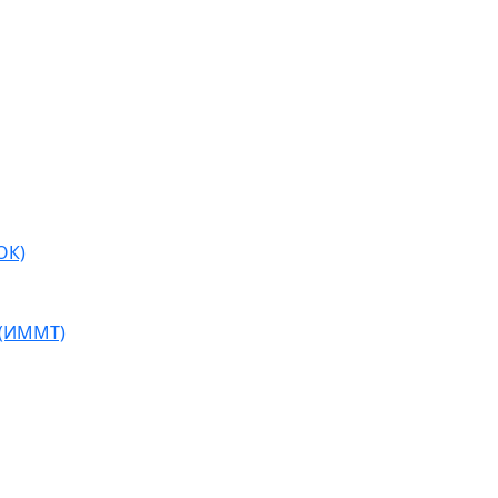
ОК)
 (ИММТ)