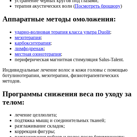
устранение черных кругов под глазами;
терапия акустических волн (
Посмотреть брошюру
)
Аппаратные методы омоложения:
ударно-волновая терапия класса ультра Duolit
;
мезотерапия
;
карбокситерапия
;
лимфодренаж
;
местная озонотерапия
;
периферическая магнитная стимуляция Salus-Talent.
Индивидуальные лечение волос и кожи головы с помощью
ботулинотерапии, мезотерапии, физиотерапевтических
методов.
Программы снижения веса по уходу за
телом:
лечение целлюлита;
подтяжка мышц и соединительных тканей;
разглаживание складок;
коррекция фигуры;
разглаживания рубцов и полос после беременности;