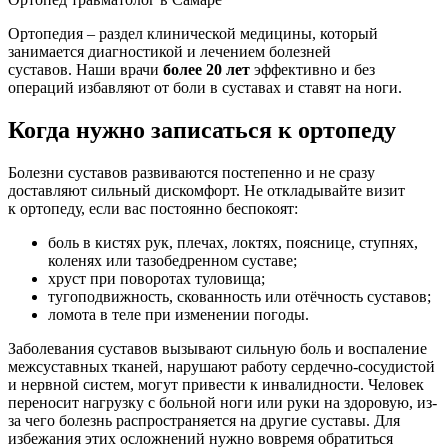
Ортопедия – раздел клинической медицины, который
занимается диагностикой и лечением болезней
суставов. Наши врачи
более 20 лет
эффективно и без
операций избавляют от боли в суставах и ставят на ноги.
Когда нужно записаться к ортопеду
Болезни суставов развиваются постепенно и не сразу
доставляют сильный дискомфорт. Не откладывайте визит
к ортопеду, если вас постоянно беспокоят:
боль в кистях рук, плечах, локтях, пояснице, ступнях,
коленях или тазобедренном суставе;
хруст при поворотах туловища;
тугоподвижность, скованность или отёчность суставов;
ломота в теле при изменении погоды.
Заболевания суставов вызывают сильную боль и воспаление
межсуставных тканей, нарушают работу сердечно-сосудистой
и нервной систем, могут привести к инвалидности. Человек
переносит нагрузку с больной ноги или руки на здоровую, из-
за чего болезнь распространяется на другие суставы. Для
избежания этих осложнений нужно вовремя обратиться