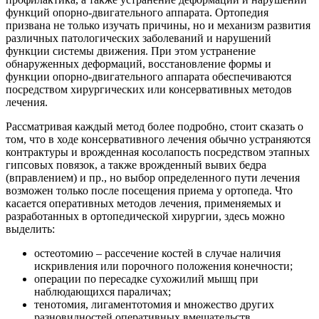
функций опорно-двигательного аппарата. Ортопедия
призвана не только изучать причины, но и механизм развития
различных патологических заболеваний и нарушений
функции системы движения. При этом устранение
обнаруженных деформаций, восстановление формы и
функции опорно-двигательного аппарата обеспечиваются
посредством хирургических или консервативных методов
лечения.
Рассматривая каждый метод более подробно, стоит сказать о
том, что в ходе консервативного лечения обычно устраняются
контрактуры и врожденная косолапость посредством этапных
гипсовых повязок, а также врожденный вывих бедра
(вправлением) и пр., но выбор определенного пути лечения
возможен только после посещения приема у ортопеда. Что
касается оперативных методов лечения, применяемых и
разработанных в ортопедической хирургии, здесь можно
выделить:
остеотомию – рассечение костей в случае наличия
искривления или порочного положения конечности;
операции по пересадке сухожилий мышц при
наблюдающихся параличах;
тенотомия, лигаментотомия и множество других
разновидностей оперативных вмешательств.