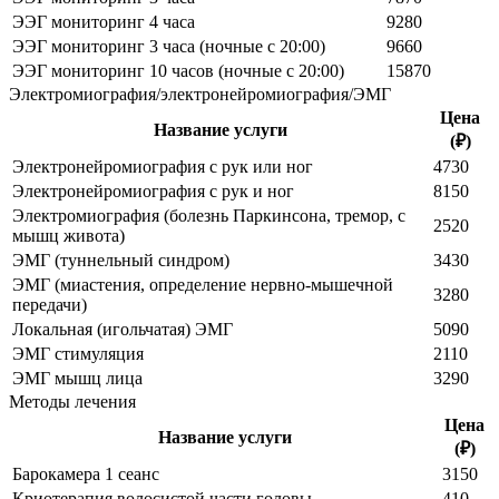
ЭЭГ мониторинг 4 часа
9280
ЭЭГ мониторинг 3 часа (ночные с 20:00)
9660
ЭЭГ мониторинг 10 часов (ночные с 20:00)
15870
Электромиография/электронейромиография/ЭМГ
Цена
Название услуги
(₽)
Электронейромиография с рук или ног
4730
Электронейромиография с рук и ног
8150
Электромиография (болезнь Паркинсона, тремор, с
2520
мышц живота)
ЭМГ (туннельный синдром)
3430
ЭМГ (миастения, определение нервно-мышечной
3280
передачи)
Локальная (игольчатая) ЭМГ
5090
ЭМГ стимуляция
2110
ЭМГ мышц лица
3290
Методы лечения
Цена
Название услуги
(₽)
Барокамера 1 сеанс
3150
Криотерапия волосистой части головы
410