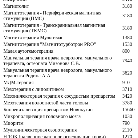
Магнетолит
3180
Магнитотерапия - Периферическая магнитная
3180
стимуляция (ПМС)
Магнитотерапия - Транскраниальная магнитная
3180
стимуляция (ТКМС)
Магнитотерапия Мультимаг
1380
Магнитотерапия "Магнитотурботрон PRO"
1530
Малая аутогемотерапия
800
Мануальная терапия врача невролога, мануального
7940
терапевта, остеопата Мизонова С.В.
Мануальная терапия врача невролога, мануального
3620
терапевта Родина А.А.
МДМ-терапия
910
Мезотерапия с липолитиком
3710
Мезоинжекторная терапия с сосудистым препаратом
3420
Мезотерапия волостистой части головы
3780
Биоревитализация препаратом Новокутан
15660
Микрополяризация головного мозга
1030
Миоритм
790
Мультиинжекторная озонотерапия
2110
НЛОК (надвенное лазерное освечивание крови)
1270