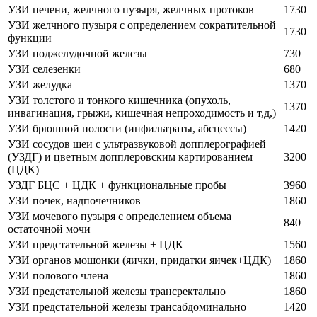
УЗИ печени, желчного пузыря, желчных протоков
1730
УЗИ желчного пузыря с определением сократительной
1730
функции
УЗИ поджелудочной железы
730
УЗИ селезенки
680
УЗИ желудка
1370
УЗИ толстого и тонкого кишечника (опухоль,
1370
инвагинация, грыжи, кишечная непроходимость и т,д,)
УЗИ брюшной полости (инфильтраты, абсцессы)
1420
УЗИ сосудов шеи с ультразвуковой допплерографией
(УЗДГ) и цветным допплеровским картированием
3200
(ЦДК)
УЗДГ БЦС + ЦДК + функциональные пробы
3960
УЗИ почек, надпочечников
1860
УЗИ мочевого пузыря с определением объема
840
остаточной мочи
УЗИ предстательной железы + ЦДК
1560
УЗИ органов мошонки (яички, придатки яичек+ЦДК)
1860
УЗИ полового члена
1860
УЗИ предстательной железы трансректально
1860
УЗИ предстательной железы трансабдоминально
1420