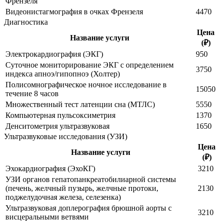
Френзеля
Видеонистагмография в очках Френзеля
4470
Диагностика
Цена
Название услуги
(₽)
Электрокардиография (ЭКГ)
950
Суточное мониторирование ЭКГ с определением
3750
индекса апноэ/гипопноэ (Холтер)
Полисомнографическое ночное исследование в
15050
течение 8 часов
Множественный тест латенции сна (МТЛС)
5550
Компьютерная пульсоксиметрия
1370
Денситометрия ультразвуковая
1650
Ультразвуковые исследования (УЗИ)
Цена
Название услуги
(₽)
Эхокардиография (ЭхоКГ)
3210
УЗИ органов гепатопанкреатобилиарной системы
(печень, желчный пузырь, желчные протоки,
2130
поджелудочная железа, селезенка)
Ультразвуковая доплерография брюшной аорты с
3210
висцеральными ветвями