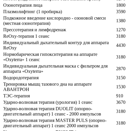
Озонотерапия лица
1800
Плазмолифтинг (1 пробирка)
3590
Подкожное введение кислородно - озоновой смеси
1380
(местная озонотерапия)
Прессотерапия и лимфодренаж
1270
ReOxy-терапия 1 сеанс
3180
Индивидуальный дыхательный контур для аппарата
4430
ReOxy
Нормобарическая гипокситерапия на аппарате
3180
«Oxyterra» 1 сеанс
Индивидуальная дыхательная маска с фильтром для
2870
аппарата «Oxyterra»
Водородотерапия
3150
Тренировка мышц тазового дна на аппарате
1530
АВАНТРОН
ТЭС-терапия
910
Ударно-волновая терапия (урология) 1 сеанс
3670
Ударно-волновая терапия DUOLIT (опорно-
3180
двигательный аппарат) 1 сеанс - 2000 импульсов
Ударно-волновая терапия MASTER PULS (опорно-
3180
двигательный аппарат) 1 сеанс 2000 импульсов