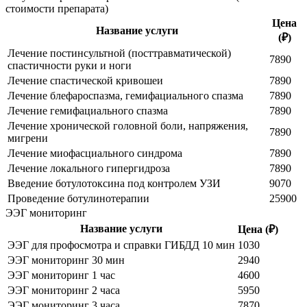
стоимости препарата)
Цена
Название услуги
(₽)
Лечение постинсультной (посттравматической)
7890
спастичности руки и ноги
Лечение спастической кривошеи
7890
Лечение блефароспазма, гемифациального спазма
7890
Лечение гемифациального спазма
7890
Лечение хронической головной боли, напряжения,
7890
мигрени
Лечение миофасциального синдрома
7890
Лечение локального гипергидроза
7890
Введение ботулотоксина под контролем УЗИ
9070
Проведение ботулинотерапии
25900
ЭЭГ мониторинг
Название услуги
Цена (₽)
ЭЭГ для профосмотра и справки ГИБДД 10 мин
1030
ЭЭГ мониторинг 30 мин
2940
ЭЭГ мониторинг 1 час
4600
ЭЭГ мониторинг 2 часа
5950
ЭЭГ мониторинг 3 часа
7870