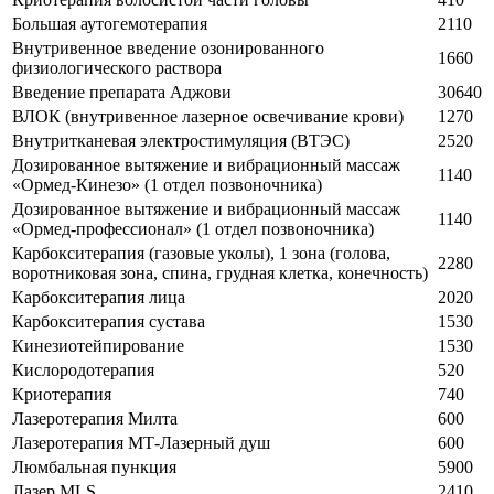
Большая аутогемотерапия
2110
Внутривенное введение озонированного
1660
физиологического раствора
Введение препарата Аджови
30640
ВЛОК (внутривенное лазерное освечивание крови)
1270
Внутритканевая электростимуляция (ВТЭС)
2520
Дозированное вытяжение и вибрационный массаж
1140
«Ормед-Кинезо» (1 отдел позвоночника)
Дозированное вытяжение и вибрационный массаж
1140
«Ормед-профессионал» (1 отдел позвоночника)
Карбокситерапия (газовые уколы), 1 зона (голова,
2280
воротниковая зона, спина, грудная клетка, конечность)
Карбокситерапия лица
2020
Карбокситерапия сустава
1530
Кинезиотейпирование
1530
Кислородотерапия
520
Криотерапия
740
Лазеротерапия Милта
600
Лазеротерапия МТ-Лазерный душ
600
Люмбальная пункция
5900
Лазер MLS
2410