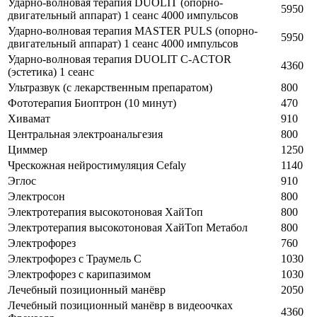
Ударно-волновая терапия DUOLIT (опорно-
5950
двигательный аппарат) 1 сеанс 4000 импульсов
Ударно-волновая терапия MASTER PULS (опорно-
5950
двигательный аппарат) 1 сеанс 4000 импульсов
Ударно-волновая терапия DUOLIT С-ACTOR
4360
(эстетика) 1 сеанс
Ультразвук (с лекарственным препаратом)
800
Фототерапия Биоптрон (10 минут)
470
Хивамат
910
Центральная электроанальгезия
800
Циммер
1250
Чрескожная нейростимуляция Cefaly
1140
Эглос
910
Электросон
800
Электротерапия высокотоновая ХайТоп
800
Электротерапия высокотоновая ХайТоп Метабол
800
Электрофорез
760
Электрофорез с Траумель С
1030
Электрофорез с карипазимом
1030
Лечебный позиционный манёвр
2050
Лечебный позиционный манёвр в видеоочках
4360