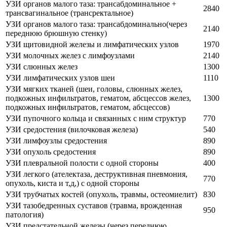
УЗИ органов малого таза: трансабдоминальное +
2840
трансвагинальное (трансректальное)
УЗИ органов малого таза: трансабдоминально(через
2140
переднюю брюшную стенку)
УЗИ щитовидной железы и лимфатических узлов
1970
УЗИ молочных желез с лимфоузлами
2140
УЗИ слюнных желез
1300
УЗИ лимфатических узлов шеи
1110
УЗИ мягких тканей (шеи, головы, слюнных желез,
подкожных инфильтратов, гематом, абсцессов желез,
1300
подкожных инфильтратов, гематом, абсцессов)
УЗИ пупочного кольца и связанных с ним структур
770
УЗИ средостения (вилочковая железа)
540
УЗИ лимфоузлы средостения
890
УЗИ опухоль средостения
890
УЗИ плевральной полости с одной стороны
400
УЗИ легкого (ателектаза, деструктивная пневмония,
770
опухоль, киста и т,д,) с одной стороны
УЗИ трубчатых костей (опухоль, травмы, остеомиелит)
830
УЗИ тазобедренных суставов (травма, врожденная
950
патология)
УЗИ предстательной железы (через переднюю